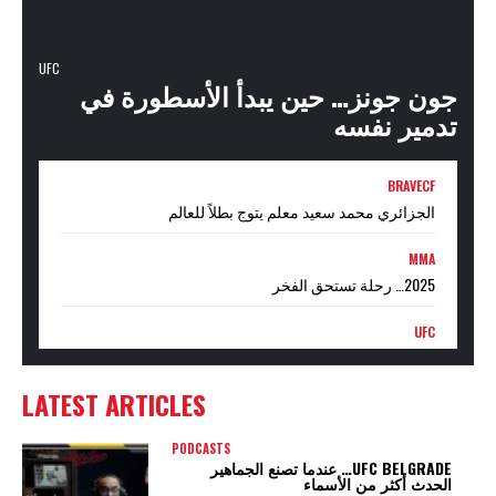
UFC
جون جونز… حين يبدأ الأسطورة في
تدمير نفسه
BRAVECF
الجزائري محمد سعيد معلم يتوج بطلاً للعالم
MMA
2025… رحلة تستحق الفخر
UFC
عندما تدخل UFC إلى عالم الملاكمة… هل يبدأ عصر جديد أم
حرب نفوذ؟
LATEST ARTICLES
PODCASTS
UFC BELGRADE… عندما تصنع الجماهير
الحدث أكثر من الأسماء