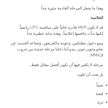
وهذا ما يجعل المرحلة القادمة مثيرة جداً.
الخلاصة
قد لا تكون MVP قادرة حالياً على منافسة UFC رياضياً.
لكنها بدأت تنافسها إعلامياً… وهذه بداية خطيرة جداً.
ومع دخول نتفليكس، وعودة ماكغريغور، وتصاعد الحديث عن
نغانو وجون جونز، يبدو أننا دخلنا مرحلة جديدة من حروب
الـMMA.
مرحلة لا يكفي فيها أن تكون أفضل مقاتل فقط…
بل يجب أن تكون:
نجماً
قصة
ترند