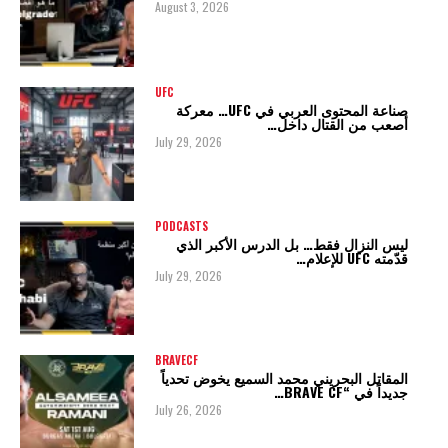
August 3, 2026
UFC
صناعة المحتوى العربي في UFC… معركة
أصعب من القتال داخل…
July 29, 2026
PODCASTS
ليس النزال فقط… بل الدرس الأكبر الذي
قدّمته UFC للإعلام…
July 29, 2026
BRAVECF
المقاتل البحريني محمد السميع يخوض تحدياً
جديداً في “BRAVE CF…
July 26, 2026