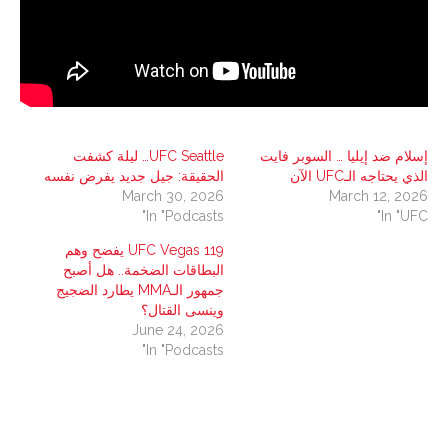
إسلام ضد إيليا … السوبر فايت
UFC Seattle… ليلة كشفت
الذي يحتاجه الـUFC الآن
الحقيقة: جيل جديد يفرض نفسه
March 30, 2026
March 12, 2026
In "Podcasts"
In "UFC"
UFC Vegas 119 يفضح وهم
البطاقات الضخمة.. هل أصبح
جمهور الـMMA يطارد الضجيج
وينسى القتال؟
June 24, 2026
In "Podcasts"