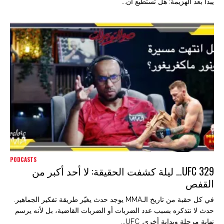
يبدأ بعد الهزيمة: هل تستطيع أن...
PODCASTS
UFC 329… ليلة كشفت الحقيقة: لا أحد أكبر من
القفص
في كل حقبة من تاريخ الـMMA يوجد حدث يغيّر طريقة تفكير الجماهير.
حدث لا نتذكره بسبب عدد الضربات أو الضربات القاضية، بل لأنه يرسم
نهاية مرحلة وبداية أخرى. UFC...