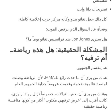
نتفليكس
تصريحات دانا وايت
كل ذلك جعل نغانو يبدو وكأنه مركز حرب إعلامية كاملة.
وفجأة عاد السؤال الذي يرفض الموت:
هل سنرى Jon Jones ضد فرانسيس نغانو يوماً ما؟
المشكلة الحقيقية: هل هذه رياضة…
أم ترفيه؟
هنا ينقسم الجمهور.
هناك من يرى أن ما حدث رائع للـMMA، لأن الرياضة وصلت
لمنصة عالمية ضخمة وقدمت عروضاً جذابة للجمهور العام.
وهناك من يرى أن بعض النزالات، خصوصاً نزال روندا راوزي،
كانت أقرب إلى “عرض ترفيهي مكتوب” أكثر من كونها منافسة
رياضية حقيقية.