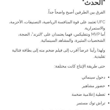
“الحدث”
الفرق بين الطرفين أصبح واضحاً جداً.
UFC تعتمد على قوة المنافسة الرياضية، التصنيفات، الأحزمة،
والاستمرارية.
أما MVP ونتفليكس، فهما يعتمدان على “الترند”، الضجة،
الشخصيات المثيرة، والمشاهد السينمائية.
ولهذا رأينا عرضاً أقرب إلى فيلم ضخم منه إلى بطاقة قتالية
تقليدية.
حتى طريقة الإنتاج كانت مختلفة:
دخول سينمائي
حضور مشاهير
تغطية إعلامية ضخمة
تراش توك مستمر