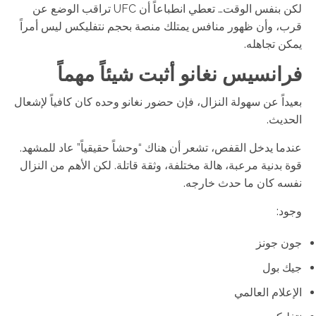
لكن بنفس الوقت… تعطي انطباعاً أن UFC تراقب الوضع عن
قرب، وأن ظهور منافس يمتلك منصة بحجم نتفليكس ليس أمراً
يمكن تجاهله.
فرانسيس نغانو أثبت شيئاً مهماً
بعيداً عن سهولة النزال، فإن حضور نغانو وحده كان كافياً لإشعال
الحديث.
عندما يدخل القفص، تشعر أن هناك “وحشاً حقيقياً” عاد للمشهد.
قوة بدنية مرعبة، هالة مختلفة، وثقة قاتلة. لكن الأهم من النزال
نفسه كان ما حدث خارجه.
وجود:
جون جونز
جيك بول
الإعلام العالمي