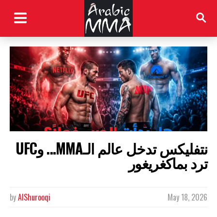
نتفليكس تدخل عالم الـMMA… وUFC
ترد بماكغريغور
by
AlShurooqi
May 18, 2026