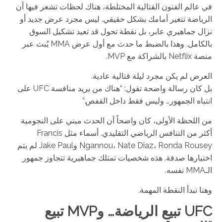
في عالم الفنون القتالية المختلطة، هناك لحظات تشعر فيها أن
الرياضة تتغير أمامك بشكل حقيقي. ليس مجرد عرض جديد أو
نزال جماهيري عابر، بل نقطة تحول قد تعيد تشكيل السوق
بالكامل. وهذا بالضبط ما حدث مع أول عرض MMA يُبث عبر
منصة Netflix بالشراكة مع MVP.
العرض لم يكن مجرد ليلة قتالية عادية.
بل كان رسالة واضحة تقول: “هناك من يريد منافسة UFC على
انتباه الجمهور… وليس فقط داخل القفص.”
من اللحظة الأولى، كان واضحاً أن الحدث مبني على النجومية
أكثر من التنافس الرياضي التقليدي. أسماء مثل Francis
Ngannou، Nate Diaz، Ronda Rousey وJake Paul لم يتم
اختيارها صدفة. هذه شخصيات تمتلك جماهيرية تتجاوز جمهور
الـMMA نفسه.
وهنا تبدأ النقطة المهمة.
UFC تبيع الرياضة… وMVP تبيع