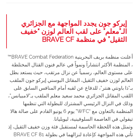
إيركو جون يجدد المواجهة مع الجزائري
الـ”معلم” على لقب العالم لوزن “خفيف
الثقيل” في منظمة BRAVE CF
أعلنت منظمة بريف البحرينية BRAVE Combat Federation™️
، المنظمة الأكثر انتشاراً ونمواً في عالم فنون القتال المختلطة
على مستوى العالم، رسمياً عن نزال مرتقب، حيث يستعد بطل
العالم لوزن خفيف الثقيل، المقاتل البوسني إيركو جون الملقب
بـ”ذا باونتي هنتر”، للدفاع عن لقبه أمام المنافس السابق على
اللقب المقاتل الجزائري محمد سعيد معلم الملقب بـ”لامبيانس”،
وذلك في النزال الرئيسي المشترك للبطولة التي تنظمها
المنظمة بالتعاون مع “WFC” يوم 6 يونيو القادم على صالة هالا
تيفولي في العاصمة السلوفينية، ليوبليانا.
وتمثل هذه اللحظة الحاسمة لمستقبل فئة وزن خفيف الثقيل، إذ
تأتي هذه المواجهة كإعادة لنزالهما في بطولة BRAVE CF 81