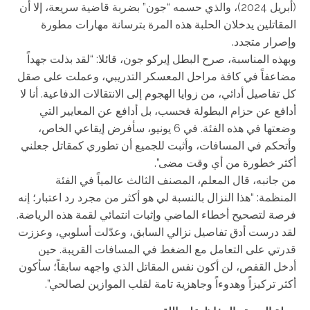
(أبريل 2024)، والذي حسمه “جون” بضربة قاضية سريعة، إلا أن
المقاتلين يدخلان الحلبة هذه المرة بترسانة مهارات مطورة
وإصرار متجدد.
وبهذه المناسبة، صرح البطل إيركو جون، قائلا: “لقد بذلت جهداً
مضاعفاً في كافة مراحل المعسكر التدريبي، وعملت على صقل
كل تفاصيل أدائي، من زوايا الهجوم إلى الانتقالات الدفاعية. أنا لا
أدافع عن حزام البطولة فحسب، بل أدافع عن المعايير التي
وضعتها في هذه الفئة. في 6 يونيو، سأفرض إيقاعي الخاص،
وأتحكم في المسافات، وأثبت للجميع أن تطوري كمقاتل جعلني
أكثر خطورة من أي وقت مضى”.
من جانبه، قال المعلم، المصنف الثالث عالمياً في الفئة
المنظمة: “هذا النزال بالنسبة لي هو أكثر من مجرد رد اعتبار؛ إنه
فرصة لتصحيح أخطاء الماضي وإثبات انتمائي لقمة هذه الرياضة.
لقد درست أدق تفاصيل نزالي السابق، وعدّلت أسلوبي، وعززت
قدرتي على التعامل مع الضغط في المسافات القريبة. حين
أدخل القفص، لن أكون نفس المقاتل الذي واجهه سابقاً؛ سأكون
أكثر تركيزاً وهدوءاً وجاهزية تامة لقلب الموازين لصالحي”.