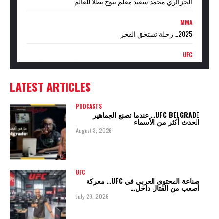
الجزائري محمد سعيد معلم يتوج بطلاً للعالم
MMA
2025… رحلة تستحق الفخر
UFC
عندما تدخل UFC إلى عالم الملاكمة… هل يبدأ عصر جديد أم
حرب نفوذ؟
LATEST ARTICLES
PODCASTS
UFC BELGRADE… عندما تصنع الجماهير
الحدث أكثر من الأسماء
August 3, 2026
UFC
صناعة المحتوى العربي في UFC… معركة
أصعب من القتال داخل…
July 29, 2026