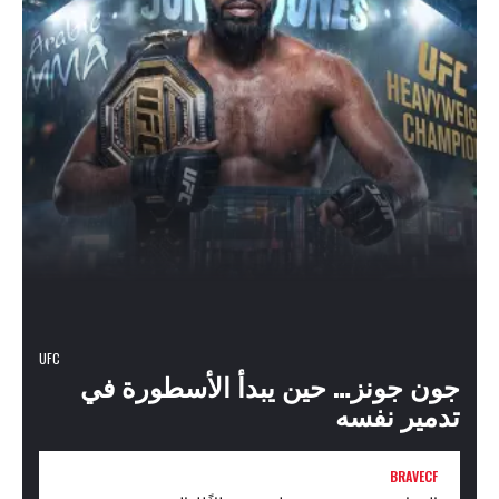
UFC
جون جونز… حين يبدأ الأسطورة في
تدمير نفسه
BRAVECF