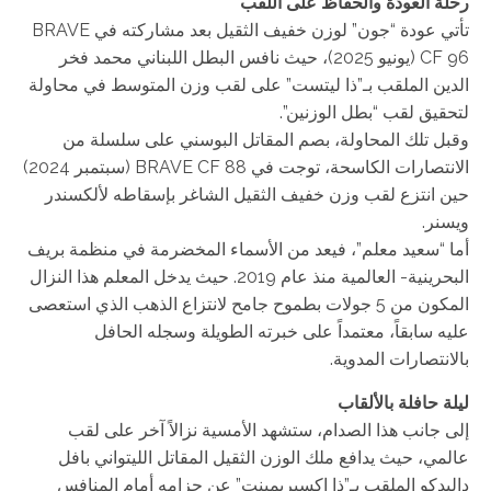
رحلة العودة والحفاظ على اللقب
تأتي عودة “جون” لوزن خفيف الثقيل بعد مشاركته في BRAVE
CF 96 (يونيو 2025)، حيث نافس البطل اللبناني محمد فخر
الدين الملقب بـ”ذا ليتست” على لقب وزن المتوسط في محاولة
لتحقيق لقب “بطل الوزنين”.
وقبل تلك المحاولة، بصم المقاتل البوسني على سلسلة من
الانتصارات الكاسحة، توجت في BRAVE CF 88 (سبتمبر 2024)
حين انتزع لقب وزن خفيف الثقيل الشاغر بإسقاطه لألكسندر
ويسنر.
أما “سعيد معلم”، فيعد من الأسماء المخضرمة في منظمة بريف
البحرينية- العالمية منذ عام 2019. حيث يدخل المعلم هذا النزال
المكون من 5 جولات بطموح جامح لانتزاع الذهب الذي استعصى
عليه سابقاً، معتمداً على خبرته الطويلة وسجله الحافل
بالانتصارات المدوية.
ليلة حافلة بالألقاب
إلى جانب هذا الصدام، ستشهد الأمسية نزالاً آخر على لقب
عالمي، حيث يدافع ملك الوزن الثقيل المقاتل الليتواني بافل
داليدكو الملقب بـ”ذا إكسبريمينت” عن حزامه أمام المنافس