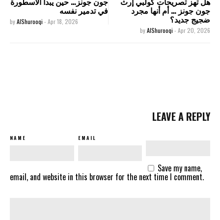
هل تهز تصريحات كولبي إرث
جون جونز… حين يبدأ الأسطورة
جون جونز … أم أنها مجرد
في تدمير نفسه
ضجيج جديد؟
by
AlShurooqi
-
Apr 18, 2026
by
AlShurooqi
-
Apr 20, 2026
LEAVE A REPLY
NAME
EMAIL
Save my name,
email, and website in this browser for the next time I comment.