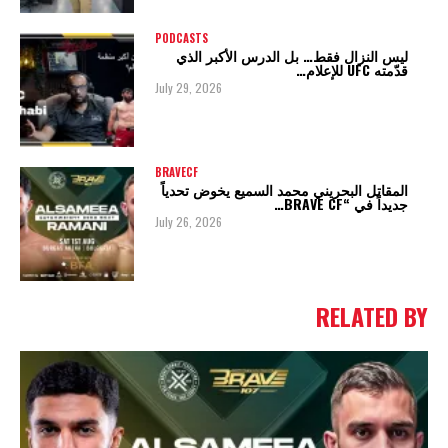
PODCASTS
ليس النزال فقط… بل الدرس الأكبر الذي
قدّمته UFC للإعلام…
July 29, 2026
BRAVECF
المقاتل البحريني محمد السميع يخوض تحدياً
جديداً في “BRAVE CF…
July 26, 2026
RELATED BY