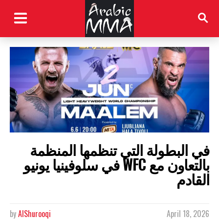
في البطولة التي تنظمها المنظمة
بالتعاون مع WFC في سلوفينيا يونيو
القادم
by
AlShurooqi
April 18, 2026