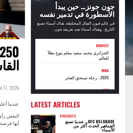
جون جونز… حين يبدأ
الأسطورة في تدمير نفسه
في عالم فنون القتال المختلطة، هناك أسماء تصنع
التاريخ… وهناك أسماء تعيد تعريفه.جون...
BRAVECF
الجزائري محمد سعيد معلم يتوج بطلاً
للعالم
القا
MMA
2025… رحلة تستحق الفخر
e 17, 2026
UFC
عندما تدخل UFC إلى عالم الملاكمة… هل
LATEST ARTICLES
يبدأ عصر جديد أم حرب نفوذ؟
عندما أعلنت UFC عن إقامة حدث Freedom 250 أمام البيت الأبيض، انقسمت ا
البعض رأى 
PODCASTS
UFC BELGRADE… عندما تصنع
أنها فرصة 
الجماهير الحدث أكثر من
الأسماء