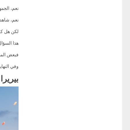
نعم، الجمه
نعم، شاهدن
لكن هل كان
هذا السؤا
فبعض المو
وفي النهاي
بيريرا