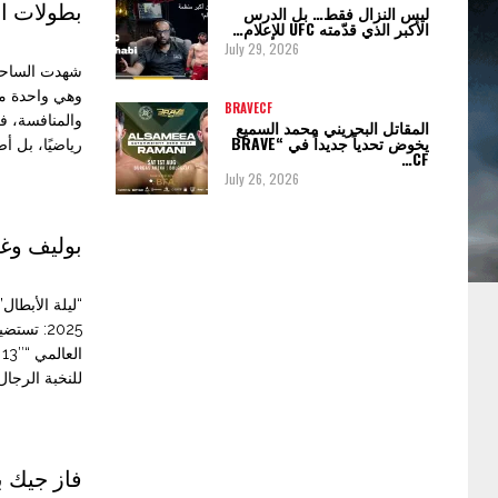
بطولات ال
ليس النزال فقط… بل الدرس
الأكبر الذي قدّمته UFC للإعلام…
July 29, 2026
وهي واحدة من 
BRAVECF
والمنافسة، في
المقاتل البحريني محمد السميع
يخوض تحدياً جديداً في “BRAVE
رياضيًا، بل أص
CF…
July 26, 2026
بوليف وغا
2025: تس
للنخبة الرجال “الإمار
فاز جيك ب