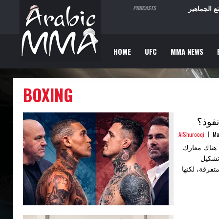
ما تصنع الجماهير
PODCASTS
HOME
UFC
MMA NEWS
BOXING
AlShurooqi
Ma
 هناك معارك
تشكيل
تفرقة، لكنها