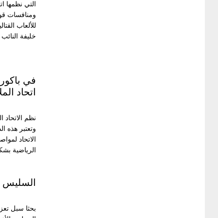
التي نظمها ات
ومنافسات قوي
للألعاب القتا
خليفة النائب 
في باكورة
اتحاد الم
نظم الاتحاد ا
الاتحاد لمواص
الرياضية بشكل
السليس يج
بحثا سبل تعزي