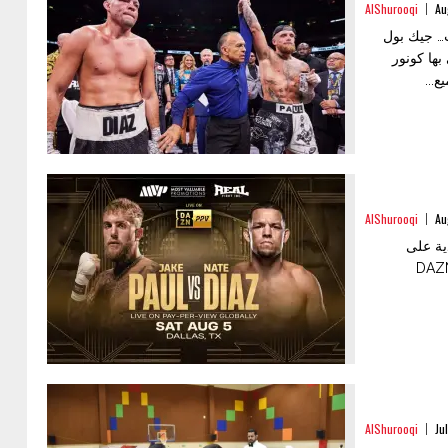
AlShurooqi
Au
ت… جيك بول
بها كونور
AlShurooqi
Au
 DAZN: البطاقة التمهيدية على
DAZN
AlShurooqi
Ju