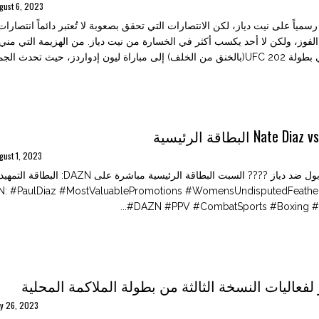
gust 6, 2023
سمياً على نيت دياز، لكن الانتصارات التي تحقق بصعوبة لا تُعتبر دائماً انتصارا
لفوز، ولكن لا أحد يكسب أكثر في الخسارة من نيت دياز. من الهزيمة التي مني 
 ليون إدواردز، حيث تحدث الجميع...
Nate البطاقة الرئيسية
gust 1, 2023
FightWeek بول ضد دياز ???? السبت البطاقة الرئيسية مباشرة على
: #PaulDiaz #MostValuablePromotions #WomensUndisputedFeather
#DAZN #PPV #CombatSports #Boxing #Ar
 لفعاليات النسخة الثالثة من بطولة الملاكمة المحلية
ly 26, 2023