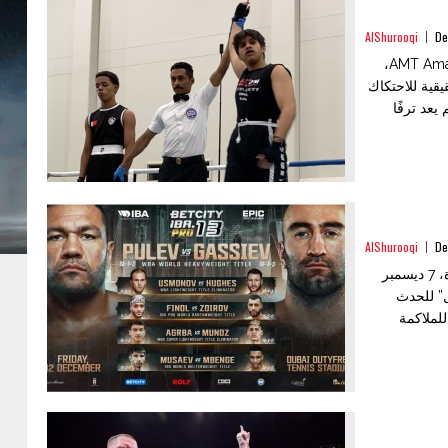
AlShurooqi
De
شهدت الساحة الرياضية في مملكة البحرين مؤخرًا إقامة بطولة AMT Amateur Fight Night Series 2،
قية للاحتكاك
عد ترفًا
AlShurooqi
De
“ليلة الأبطال” تجمع نخبة الملاكمين المحترفين بدبي 12 ديسمبر دبي، الإمارات العربية المتحدة، 7 ديسمبر
ل” للحدث
لم للملاكمة