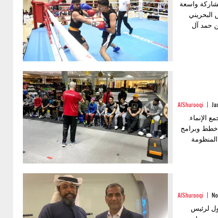
مشاركة واسعة
 البحريني
ن حمد آل
AlShurooqi
Ja
ع الإنماء.
م الدورة في إطار خطط وبرامج
 المنظومة
AlShurooqi
No
أول لرئيس