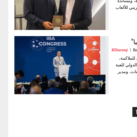
ة، ومساندة
ني للألعاب
ا”
AlShurooqi
Oc
للملاكمة،
لدولي للعبة
فات، ومدير