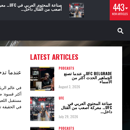
443
صناعة المحتوى العربي ف
أصعب من القتال داخل…
NEW ARTICLES
LATEST ARTICLES
PODCASTS
عندما تدخل UFC إلى عالم الملاكمة… هل يبدأ عصر ج
UFC BELGRADE… عندما تصنع
الجماهير الحدث أكثر من
الأسماء
August 3, 2026
في عالم الري
أكثر قسوة: ص
UFC
مستقبل اللعبة
صناعة المحتوى العربي في
UFC… معركة أصعب من القتال
في الحقيقة ت
داخل…
July 29, 2026
PODCASTS