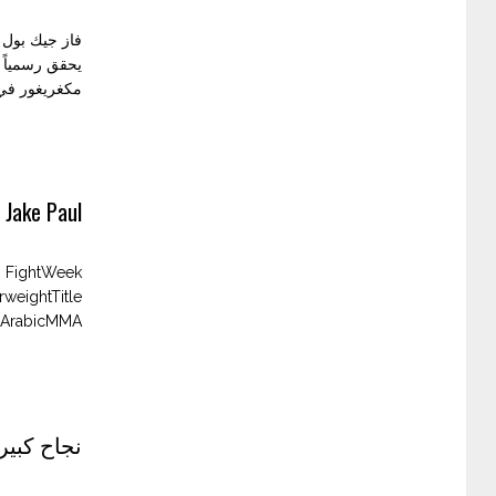
فاز جيك بول ر
يحقق رسمياً ا
مكغريغور في بطولة UFC 202(بالخنق من الخلف) إلى مباراة
 Diaz vs Jake Paul
weightTitle
abicMMA...
نجاح كبير