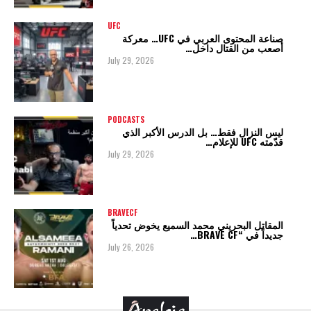
UFC
صناعة المحتوى العربي في UFC… معركة
أصعب من القتال داخل…
July 29, 2026
PODCASTS
ليس النزال فقط… بل الدرس الأكبر الذي
قدّمته UFC للإعلام…
July 29, 2026
BRAVECF
المقاتل البحريني محمد السميع يخوض تحدياً
جديداً في “BRAVE CF…
July 26, 2026