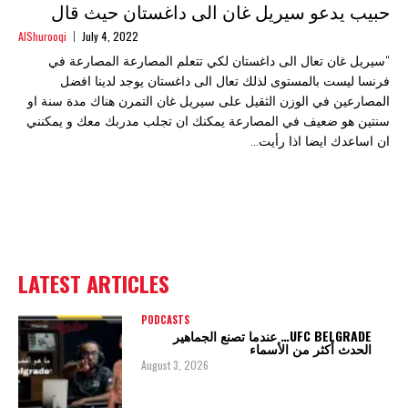
حبيب يدعو سيريل غان الى داغستان حيث قال
AlShurooqi
July 4, 2022
“سيريل غان تعال الى داغستان لكي تتعلم المصارعة المصارعة في
فرنسا ليست بالمستوى لذلك تعال الى داغستان يوجد لدينا افضل
المصارعين في الوزن الثقيل على سيريل غان التمرن هناك مدة سنة او
سنتين هو ضعيف في المصارعة يمكنك ان تجلب مدربك معك و يمكنني
ان اساعدك ايضا اذا رأيت...
LATEST ARTICLES
PODCASTS
UFC BELGRADE… عندما تصنع الجماهير
الحدث أكثر من الأسماء
August 3, 2026